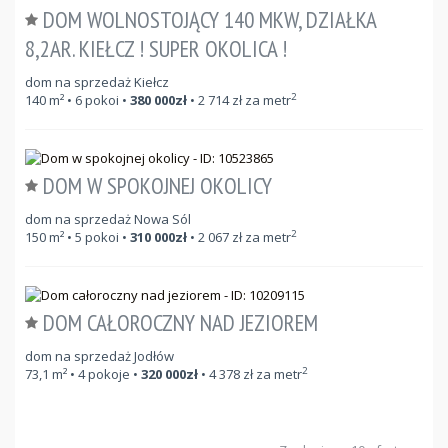
DOM WOLNOSTOJĄCY 140 MKW, DZIAŁKA
8,2AR. KIEŁCZ ! SUPER OKOLICA !
dom na sprzedaż Kiełcz
2
140
m²
• 6 pokoi •
380 000
zł
•
2 714
zł za metr
DOM W SPOKOJNEJ OKOLICY
dom na sprzedaż Nowa Sól
2
150
m²
• 5 pokoi •
310 000
zł
•
2 067
zł za metr
DOM CAŁOROCZNY NAD JEZIOREM
dom na sprzedaż Jodłów
2
73,1
m²
• 4 pokoje •
320 000
zł
•
4 378
zł za metr