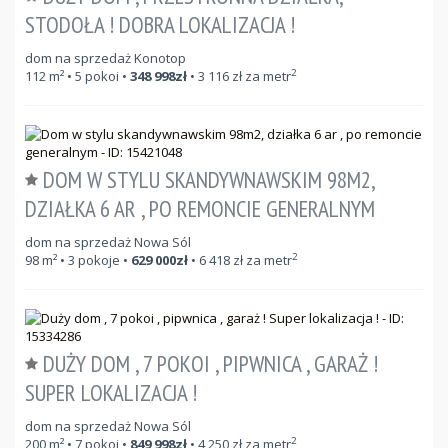
STODOŁA ! DOBRA LOKALIZACJA !
dom na sprzedaż Konotop
2
112
m²
• 5 pokoi •
348 998
zł
•
3 116
zł za metr
DOM W STYLU SKANDYWNAWSKIM 98M2,
DZIAŁKA 6 AR , PO REMONCIE GENERALNYM
dom na sprzedaż Nowa Sól
2
98
m²
• 3 pokoje •
629 000
zł
•
6 418
zł za metr
DUŻY DOM , 7 POKOI , PIPWNICA , GARAŻ !
SUPER LOKALIZACJA !
dom na sprzedaż Nowa Sól
2
200
m²
• 7 pokoi •
849 998
zł
•
4 250
zł za metr