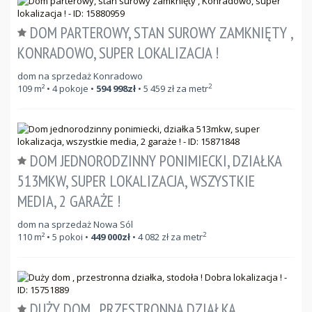
DOM PARTEROWY, STAN SUROWY ZAMKNIĘTY ,
KONRADOWO, SUPER LOKALIZACJA !
dom na sprzedaż Konradowo
2
109
m²
• 4 pokoje •
594 998
zł
•
5 459
zł za metr
DOM JEDNORODZINNY PONIMIECKI, DZIAŁKA
513MKW, SUPER LOKALIZACJA, WSZYSTKIE
MEDIA, 2 GARAŻE !
dom na sprzedaż Nowa Sól
2
110
m²
• 5 pokoi •
449 000
zł
•
4 082
zł za metr
DUŻY DOM , PRZESTRONNA DZIAŁKA,