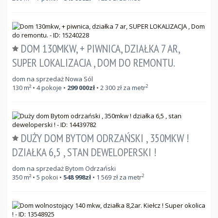
DOM 130MKW, + PIWNICA, DZIAŁKA 7 AR,
SUPER LOKALIZACJA , DOM DO REMONTU.
dom na sprzedaż Nowa Sól
2
130
m²
• 4 pokoje •
299 000
zł
•
2 300
zł za metr
DUŻY DOM BYTOM ODRZAŃSKI , 350MKW !
DZIAŁKA 6,5 , STAN DEWELOPERSKI !
dom na sprzedaż Bytom Odrzański
2
350
m²
• 5 pokoi •
548 998
zł
•
1 569
zł za metr