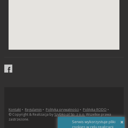
Kontakt
•
Regulamin
•
Polityka prywatności
•
Polityka RODO
•
© Copyright & Realizacja by
Szybko.pl Sp. z o.o.
Wszelkie prawa
zastrzeżone.
×
Serwis wykorzystuje pliki
cookies w celu realizacji