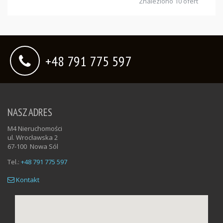
Znaleziono 10 ofert
+48 791 775 597
NASZ ADRES
M4 Nieruchomości
ul. Wrocławska 2
67-100
Nowa Sól
Tel.:
+48 791 775 597
Kontakt