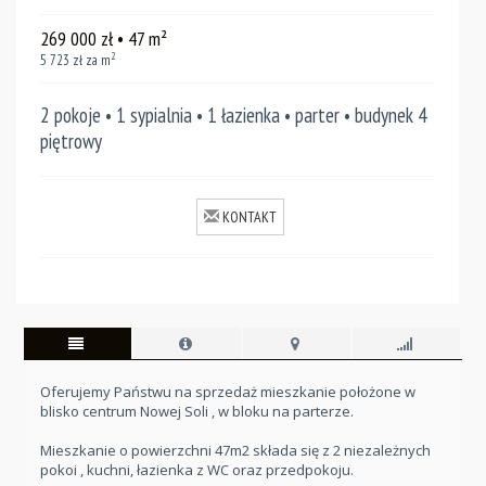
269 000
zł
• 47
m²
2
5 723
zł za m
2 pokoje • 1 sypialnia • 1 łazienka • parter • budynek 4
piętrowy
KONTAKT
Oferujemy Państwu na sprzedaż mieszkanie położone w
blisko centrum Nowej Soli , w bloku na parterze.
Mieszkanie o powierzchni 47m2 składa się z 2 niezależnych
pokoi , kuchni, łazienka z WC oraz przedpokoju.