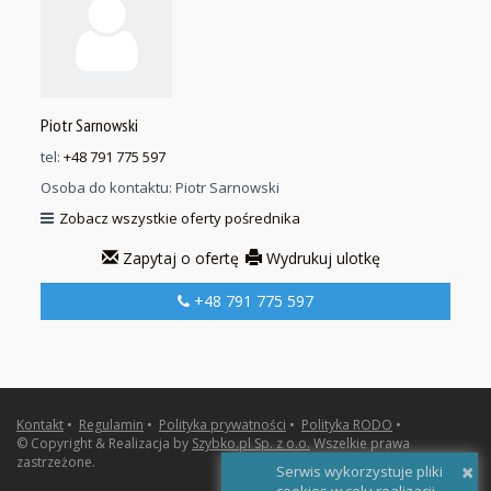
Piotr Sarnowski
tel:
+48 791 775 597
Osoba do kontaktu:
Piotr Sarnowski
Zobacz wszystkie oferty pośrednika
Zapytaj o ofertę
Wydrukuj ulotkę
+48 791 775 597
Kontakt
•
Regulamin
•
Polityka prywatności
•
Polityka RODO
•
© Copyright & Realizacja by
Szybko.pl Sp. z o.o.
Wszelkie prawa
zastrzeżone.
×
Serwis wykorzystuje pliki