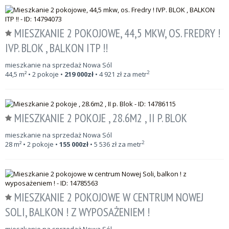
MIESZKANIE 2 POKOJOWE, 44,5 MKW, OS. FREDRY !
IVP. BLOK , BALKON ITP !!
mieszkanie na sprzedaż Nowa Sól
2
44,5
m²
• 2 pokoje •
219 000
zł
•
4 921
zł za metr
MIESZKANIE 2 POKOJE , 28.6M2 , II P. BLOK
mieszkanie na sprzedaż Nowa Sól
2
28
m²
• 2 pokoje •
155 000
zł
•
5 536
zł za metr
MIESZKANIE 2 POKOJOWE W CENTRUM NOWEJ
SOLI, BALKON ! Z WYPOSAŻENIEM !