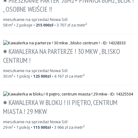
MIESZKANIE PARTER 58M2+ PIWNICA 60M2, BLOK !
, OSOBNE WEJŚCIE !!
mieszkanie na sprzedaż Nowa Sól
2
58
m²
• 2 pokoje •
215 000
zł
•
3 707
zł za metr
KAWALERKA NA PARTERZE ! 30 MKW , BLISKO
CENTRUM !
mieszkanie na sprzedaż Nowa Sól
2
30
m²
• 1 pokój •
125 000
zł
•
4 167
zł za metr
KAWALERKA W BLOKU ! II PIĘTRO, CENTRUM
MIASTA ! 29 MKW
mieszkanie na sprzedaż Nowa Sól
2
29
m²
• 1 pokój •
115 000
zł
•
3 966
zł za metr