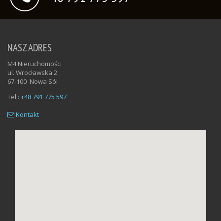
NASZ ADRES
M4 Nieruchomości
ul. Wrocławska 2
67-100
Nowa Sól
Tel.:
+48 791 775 597
Kontakt