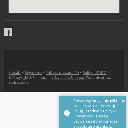
Kontakt
•
Regulamin
•
Polityka prywatności
•
Polityka RODO
•
© Copyright & Realizacja by
Szybko.pl Sp. z o.o.
Wszelkie prawa
zastrzeżone.
×
Serwis wykorzystuje pliki
cookies w celu realizacji
usług i zgodnie z Polityką
Prywatności. Dalsze
używanie strony oznacza
akceptację warunków.