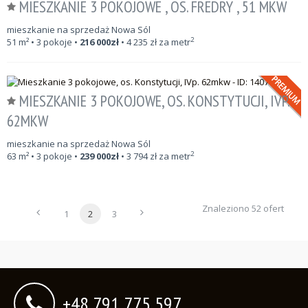
MIESZKANIE 3 POKOJOWE , OS. FREDRY , 51 MKW
mieszkanie na sprzedaż Nowa Sól
2
51
m²
• 3 pokoje •
216 000
zł
•
4 235
zł za metr
MIESZKANIE 3 POKOJOWE, OS. KONSTYTUCJI, IVP.
62MKW
mieszkanie na sprzedaż Nowa Sól
2
63
m²
• 3 pokoje •
239 000
zł
•
3 794
zł za metr
Znaleziono 52 ofert
1
2
3
+48 791 775 597