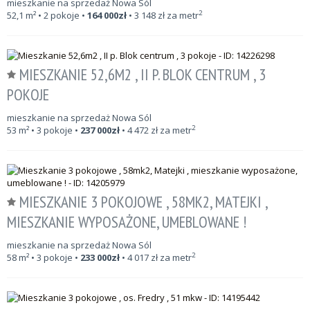
mieszkanie na sprzedaż Nowa Sól
2
52,1
m²
• 2 pokoje •
164 000
zł
•
3 148
zł za metr
MIESZKANIE 52,6M2 , II P. BLOK CENTRUM , 3
POKOJE
mieszkanie na sprzedaż Nowa Sól
2
53
m²
• 3 pokoje •
237 000
zł
•
4 472
zł za metr
MIESZKANIE 3 POKOJOWE , 58MK2, MATEJKI ,
MIESZKANIE WYPOSAŻONE, UMEBLOWANE !
mieszkanie na sprzedaż Nowa Sól
2
58
m²
• 3 pokoje •
233 000
zł
•
4 017
zł za metr