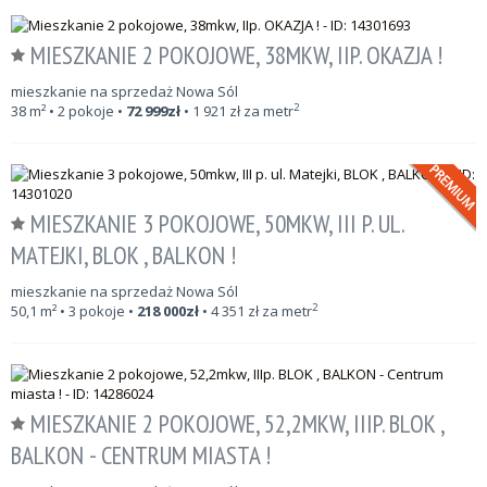
MIESZKANIE 2 POKOJOWE, 38MKW, IIP. OKAZJA !
mieszkanie na sprzedaż Nowa Sól
2
38
m²
• 2 pokoje •
72 999
zł
•
1 921
zł za metr
MIESZKANIE 3 POKOJOWE, 50MKW, III P. UL.
MATEJKI, BLOK , BALKON !
mieszkanie na sprzedaż Nowa Sól
2
50,1
m²
• 3 pokoje •
218 000
zł
•
4 351
zł za metr
MIESZKANIE 2 POKOJOWE, 52,2MKW, IIIP. BLOK ,
BALKON - CENTRUM MIASTA !