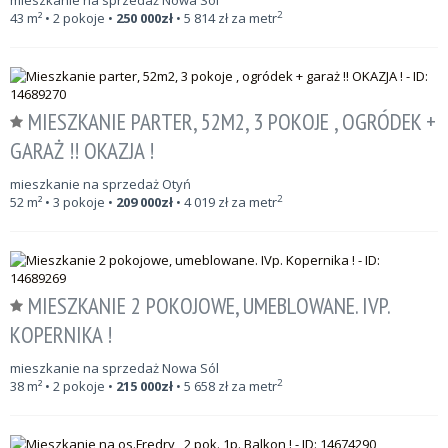
mieszkanie na sprzedaż Nowa Sól
2
43
m²
• 2 pokoje •
250 000
zł
•
5 814
zł za metr
MIESZKANIE PARTER, 52M2, 3 POKOJE , OGRÓDEK +
GARAŻ !! OKAZJA !
mieszkanie na sprzedaż Otyń
2
52
m²
• 3 pokoje •
209 000
zł
•
4 019
zł za metr
MIESZKANIE 2 POKOJOWE, UMEBLOWANE. IVP.
KOPERNIKA !
mieszkanie na sprzedaż Nowa Sól
2
38
m²
• 2 pokoje •
215 000
zł
•
5 658
zł za metr