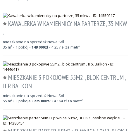
KAWALERKA W KAMIENNICY NA PARTERZE, 35 MKW
.
mieszkanie na sprzedaż Nowa Sól
2
35
m²
• 1 pokój •
149 000
zł
•
4 257
zł za metr
MIESZKANIE 3 POKOJOWE 55M2 , BLOK CENTRUM ,
II P. BALKON
mieszkanie na sprzedaż Nowa Sól
2
55
m²
• 3 pokoje •
229 000
zł
•
4 164
zł za metr