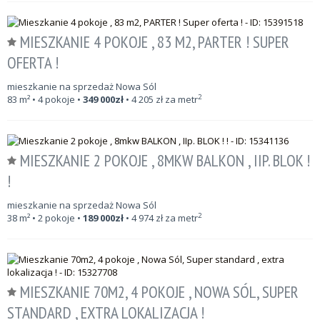
MIESZKANIE 4 POKOJE , 83 M2, PARTER ! SUPER
OFERTA !
mieszkanie na sprzedaż Nowa Sól
2
83
m²
• 4 pokoje •
349 000
zł
•
4 205
zł za metr
MIESZKANIE 2 POKOJE , 8MKW BALKON , IIP. BLOK !
!
mieszkanie na sprzedaż Nowa Sól
2
38
m²
• 2 pokoje •
189 000
zł
•
4 974
zł za metr
MIESZKANIE 70M2, 4 POKOJE , NOWA SÓL, SUPER
STANDARD , EXTRA LOKALIZACJA !