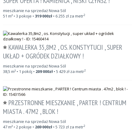
SUPER OFERTA ! KAMIENICA , NISKI CZYNSZ !
mieszkanie na sprzedaż Nowa Sól
2
51
m²
• 3 pokoje •
319 000
zł
•
6 255
zł za metr
KAWALERKA 35,8M2 , OS. KONSTYTUCJI , SUPER
UKŁAD + OGRÓDEK DZIAŁKOWY !
mieszkanie na sprzedaż Nowa Sól
2
38,5
m²
• 1 pokój •
209 000
zł
•
5 429
zł za metr
PRZESTRONNE MIESZKANIE , PARTER ! CENTRUM
MIASTA . 47M2 , BLOK !
mieszkanie na sprzedaż Nowa Sól
2
47
m²
• 2 pokoje •
269 000
zł
•
5 723
zł za metr