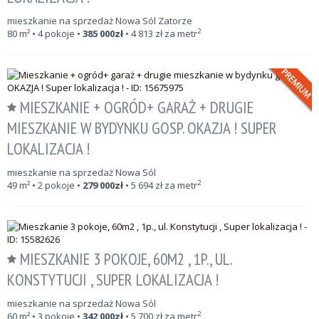
mieszkanie na sprzedaż Nowa Sól Zatorze
2
80
m²
• 4 pokoje •
385 000
zł
•
4 813
zł za metr
MIESZKANIE + OGRÓD+ GARAŻ + DRUGIE
MIESZKANIE W BYDYNKU GOSP. OKAZJA ! SUPER
LOKALIZACJA !
mieszkanie na sprzedaż Nowa Sól
2
49
m²
• 2 pokoje •
279 000
zł
•
5 694
zł za metr
MIESZKANIE 3 POKOJE, 60M2 , 1P., UL.
KONSTYTUCJI , SUPER LOKALIZACJA !
mieszkanie na sprzedaż Nowa Sól
2
60
m²
• 3 pokoje •
342 000
zł
•
5 700
zł za metr