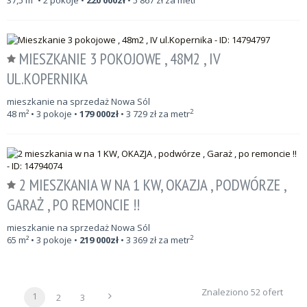
37,5
m²
• 2 pokoje •
220 000
zł
•
5 867
zł za metr
MIESZKANIE 3 POKOJOWE , 48M2 , IV
UL.KOPERNIKA
mieszkanie na sprzedaż Nowa Sól
2
48
m²
• 3 pokoje •
179 000
zł
•
3 729
zł za metr
2 MIESZKANIA W NA 1 KW, OKAZJA , PODWÓRZE ,
GARAŻ , PO REMONCIE !!
mieszkanie na sprzedaż Nowa Sól
2
65
m²
• 3 pokoje •
219 000
zł
•
3 369
zł za metr
Znaleziono 52 ofert
1
2
3