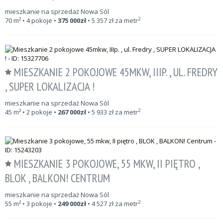
mieszkanie na sprzedaż Nowa Sól
2
70
m²
• 4 pokoje •
375 000
zł
•
5 357
zł za metr
MIESZKANIE 2 POKOJOWE 45MKW, IIIP. , UL. FREDRY
, SUPER LOKALIZACJA !
mieszkanie na sprzedaż Nowa Sól
2
45
m²
• 2 pokoje •
267 000
zł
•
5 933
zł za metr
MIESZKANIE 3 POKOJOWE, 55 MKW, II PIĘTRO ,
BLOK , BALKON! CENTRUM
mieszkanie na sprzedaż Nowa Sól
2
55
m²
• 3 pokoje •
249 000
zł
•
4 527
zł za metr