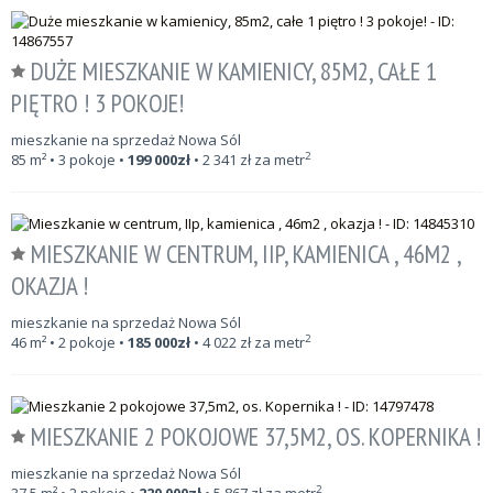
DUŻE MIESZKANIE W KAMIENICY, 85M2, CAŁE 1
PIĘTRO ! 3 POKOJE!
mieszkanie na sprzedaż Nowa Sól
2
85
m²
• 3 pokoje •
199 000
zł
•
2 341
zł za metr
MIESZKANIE W CENTRUM, IIP, KAMIENICA , 46M2 ,
OKAZJA !
mieszkanie na sprzedaż Nowa Sól
2
46
m²
• 2 pokoje •
185 000
zł
•
4 022
zł za metr
MIESZKANIE 2 POKOJOWE 37,5M2, OS. KOPERNIKA !
mieszkanie na sprzedaż Nowa Sól
2