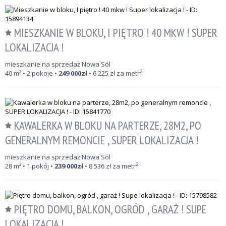
MIESZKANIE W BLOKU, I PIĘTRO ! 40 MKW ! SUPER
LOKALIZACJA !
mieszkanie na sprzedaż Nowa Sól
2
40
m²
• 2 pokoje •
249 000
zł
•
6 225
zł za metr
KAWALERKA W BLOKU NA PARTERZE, 28M2, PO
GENERALNYM REMONCIE , SUPER LOKALIZACJA !
mieszkanie na sprzedaż Nowa Sól
2
28
m²
• 1 pokój •
239 000
zł
•
8 536
zł za metr
PIĘTRO DOMU, BALKON, OGRÓD , GARAŻ ! SUPE
LOKALIZACJA !