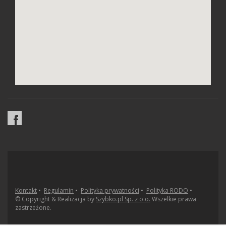
Kontakt
•
Regulamin
•
Polityka prywatności
•
Polityka RODO
•
© Copyright & Realizacja by
Szybko.pl Sp. z o.o.
Wszelkie prawa
zastrzeżone.